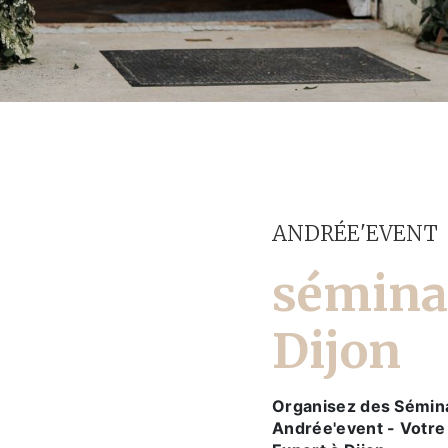
ANDRÉE'EVENT
sémina
Dijon
Organisez des Sémin
Andrée'event - Votre