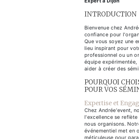
Expert à Dijon
INTRODUCTION
Bienvenue chez Andrée
confiance pour l'organ
Que vous soyez une en
lieu inspirant pour v
professionnel ou un o
équipe expérimentée,
aider à créer des sémi
POURQUOI CHOI
POUR VOS SÉMI
Expertise et Enga
Chez Andrée'event, n
l'excellence se reflèt
nous organisons. Notr
événementiel met en œ
méticuleuse pour gara