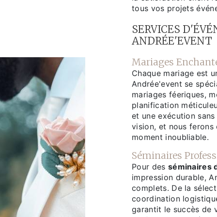
tous vos projets évén
SERVICES D'ÉV
ANDRÉE'EVENT
Mariages Enchant
Chaque mariage est un
Andrée'event se spécia
mariages féeriques, m
planification méticule
et une exécution sans 
vision, et nous ferons
moment inoubliable.
Séminaires Profess
Pour des
séminaires 
impression durable, A
complets. De la sélecti
coordination logistiq
garantit le succès de