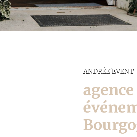
ANDRÉE'EVENT
agence
événem
Bourgo