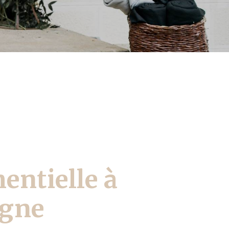
entielle à
gne