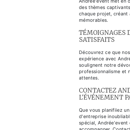
Andrée'event met en 
des thèmes captivants
chaque projet, créant 
mémorables.
TÉMOIGNAGES D
SATISFAITS
Découvrez ce que nos 
expérience avec Andr
soulignent notre dévo
professionnalisme et n
attentes.
CONTACTEZ AND
L'ÉVÉNEMENT P
Que vous planifiiez un
d'entreprise inoublia
spécial, Andrée'event 
accompagner. Contact