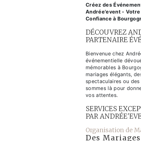
Créez des Événement
Andrée'event - Votr
Confiance à Bourgog
DÉCOUVREZ AND
PARTENAIRE ÉV
Bienvenue chez Andrée
événementielle dévoué
mémorables à Bourgog
mariages élégants, des
spectaculaires ou des
sommes là pour donner
vos attentes.
SERVICES EXCE
PAR ANDRÉE'EV
Organisation de M
Des Mariages