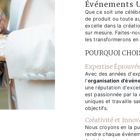
Événements 
Que ce soit une céléb
de produit ou toute a
excelle dans la créat
sur mesure. Faites-nou
les transformerons en 
POURQUOI CHOI
Expertise Éprouvé
Avec des années d'ex
l'
organisation d'évé
une réputation d'exce
est passionnée par la
uniques et travaille s
objectifs.
Créativité et Innov
Nous croyons en la pu
rendre chaque événem