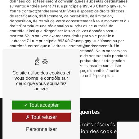
données collectées seront communiquées aux seuls destinataires
suivants: Andrée'event 71 rue principale 89340 Champigny-sur-
Yonne contact@andreeevent.fr. Vous disposez de droits d’accès,
de rectification, d’effacement, de portabilité, de limitation,
d’opposition, de retrait de votre consentement à tout moment et du
droit d’introduire une réclamation auprès d’une autorité de
contrôle, ainsi que d’organiser le sort de vos données post-
mortem. Vous pouvez exercer ces droits par voie postale à
l'adresse 71 rue principale 89340 Champigny-sur-Yonne ou par
courrier électronique à l'adresse contact@andreeevent.fr. Un
justificatif d'identité pourra vous être demandé. Nous conservons
vos données pendant la période de prise de contact puis pendant
la durée de prescription légale aux fins probatoires et de gestion
des contentieux. Vous avez le droit de vous inscrire sur la liste
d'opposition au démarchage téléphonique, disponible à cette
Ce site utilise des cookies et
adresse:
Bloctel.gouv.fr
. Consultez le site cnil.fr pour plus
vous donne le contrôle sur
d’informations sur vos droits.
ceux que vous souhaitez
activer
Tout accepter
Recherches fréquentes
Tout refuser
©
Vistalid
- 2026 - Tous droits réservés -
Personnaliser
Mentions légales
-
Gestion des cookies