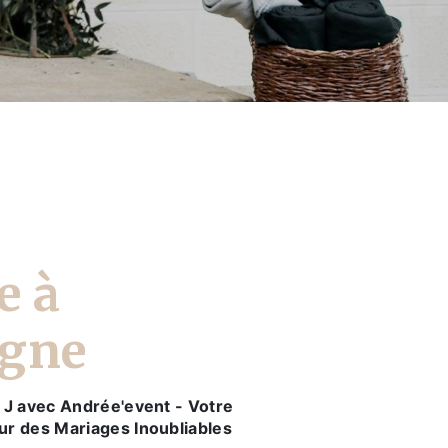
e à
gne
 J avec Andrée'event - Votre
r des Mariages Inoubliables