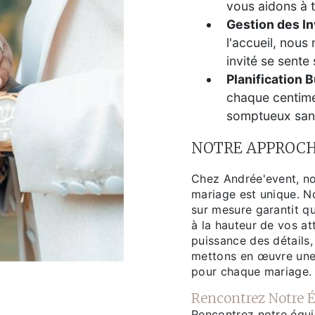
vous aidons à t
Gestion des In
l'accueil, nou
invité se sente 
Planification 
chaque centime
somptueux san
NOTRE APPROCH
Chez Andrée'event, n
mariage est unique. N
sur mesure garantit qu
à la hauteur de vos at
puissance des détails,
mettons en œuvre une 
pour chaque mariage.
Rencontrez Notre 
Rencontrez notre équi