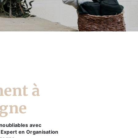
ent à
gne
noubliables avec
 Expert en Organisation