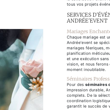
tous vos projets évén
SERVICES D'ÉV
ANDRÉE'EVENT
Mariages Enchant
Chaque mariage est un
Andrée'event se spécia
mariages féeriques, m
planification méticule
et une exécution sans 
vision, et nous ferons
moment inoubliable.
Séminaires Profess
Pour des
séminaires 
impression durable, A
complets. De la sélecti
coordination logistiq
garantit le succès de