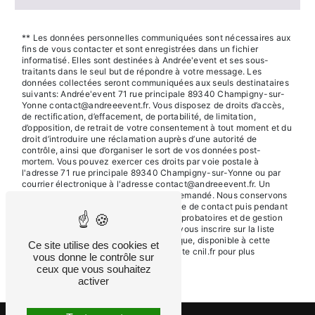
** Les données personnelles communiquées sont nécessaires aux
fins de vous contacter et sont enregistrées dans un fichier
informatisé. Elles sont destinées à Andrée'event et ses sous-
traitants dans le seul but de répondre à votre message. Les
données collectées seront communiquées aux seuls destinataires
suivants: Andrée'event 71 rue principale 89340 Champigny-sur-
Yonne contact@andreeevent.fr. Vous disposez de droits d’accès,
de rectification, d’effacement, de portabilité, de limitation,
d’opposition, de retrait de votre consentement à tout moment et du
droit d’introduire une réclamation auprès d’une autorité de
contrôle, ainsi que d’organiser le sort de vos données post-
mortem. Vous pouvez exercer ces droits par voie postale à
l'adresse 71 rue principale 89340 Champigny-sur-Yonne ou par
courrier électronique à l'adresse contact@andreeevent.fr. Un
justificatif d'identité pourra vous être demandé. Nous conservons
vos données pendant la période de prise de contact puis pendant
la durée de prescription légale aux fins probatoires et de gestion
des contentieux. Vous avez le droit de vous inscrire sur la liste
d'opposition au démarchage téléphonique, disponible à cette
Ce site utilise des cookies et
adresse:
Bloctel.gouv.fr
. Consultez le site cnil.fr pour plus
vous donne le contrôle sur
d’informations sur vos droits.
ceux que vous souhaitez
activer